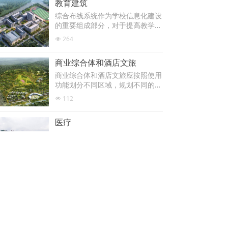
教育建筑
综合布线系统作为学校信息化建设
的重要组成部分，对于提高教学质
量、提升管理效率具有重要意义
264
넶
商业综合体和酒店文旅
商业综合体和酒店文旅应按照使用
功能划分不同区域，规划不同的网
络设计方案
112
넶
医疗
医疗系统不同于一般的商业建筑系
统，医疗建筑系统人员密集、流动
性大，需要充分考虑生命安全;设
140
넶
备量大、集中性高需要充分考 虑
财产安全;对建筑材料防火等级有
特定要求。
上一页
1
/
1
下一页
版权所有：
浙江米沃达信息技术有限公司