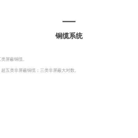
铜缆系统
五类屏蔽铜缆。
；超五类非屏蔽铜缆；三类非屏蔽大对数。