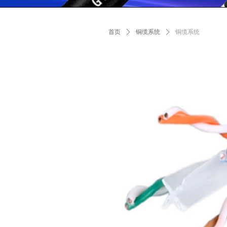
首页
ꄲ
铜缆系统
ꄲ
铜缆系统